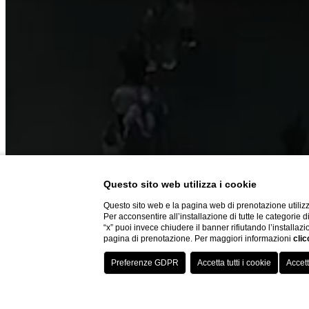
Questo sito web utilizza i cookie
Questo sito web e la pagina web di prenotazione utilizz
Per acconsentire all’installazione di tutte le categorie 
“x” puoi invece chiudere il banner rifiutando l’installazi
pagina di prenotazione. Per maggiori informazioni
clic
La Collection